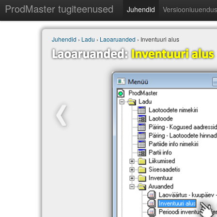
ProdMaster tugiteenused
Juhendid
Versiooniuuendu
Juhendid
›
Ladu
›
Laoaruanded
› Inventuuri alus