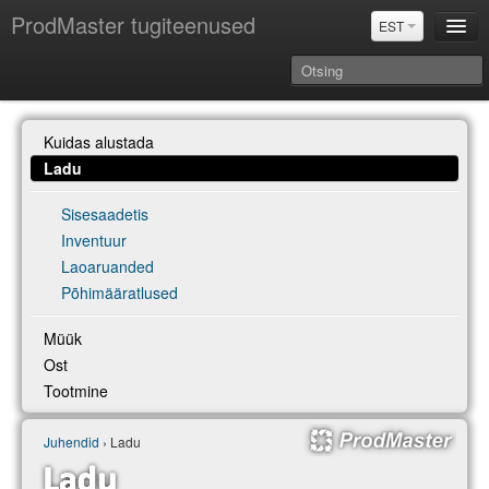
ProdMaster tugiteenused
EST
Juhendid
Kuidas alustada
Versiooniuuendused
Ladu
Power BI & Merit Aktiva (EST)
Sisesaadetis
Inventuur
Laoaruanded
Põhimääratlused
Müük
Ost
Tootmine
Juhendid
› Ladu