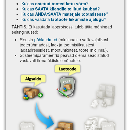
Kuidas
ostetud tooted lattu võtta
?
Kuidas
SAATA kliendile tellitud kaubad
?
Kuidas
ANDA/SAATA materjale tootmisesse
?
Kuidas vaadata
laotoote liikumiste ajalugu
?
TÄHTIS
. Et kasutada laoprotsessi tuleb täita mõningad
eeltingimused:
Sisesta
põhiandmed
(minimaalne valik vajalikest
tooterühmadest, lao- ja tootmisüksustest,
laoaadressidest, mõõtühikutest, tooteliinid jms.).
Süsteemiparameetrid peavad olema seadistatud
vastavalt firma üldistele nõuetele.