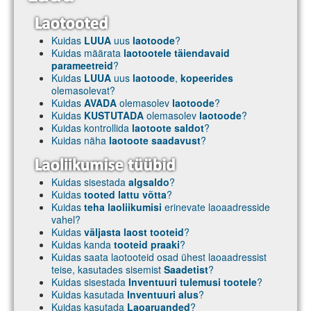
Kuidas
LUUA
uus
laotoode
?
Kuidas määrata
laotootele täiendavaid
parameetreid
?
Kuidas
LUUA
uus
laotoode
,
kopeerides
olemasolevat?
Kuidas
AVADA
olemasolev
laotoode
?
Kuidas
KUSTUTADA
olemasolev
laotoode
?
Kuidas kontrollida
laotoote saldot
?
Kuidas näha
laotoote saadavust
?
Kuidas sisestada
algsaldo
?
Kuidas
tooted lattu võtta
?
Kuidas
teha laoliikumisi
erinevate laoaadresside
vahel?
Kuidas
väljasta laost tooteid
?
Kuidas kanda
tooteid praaki
?
Kuidas saata laotooteid osad ühest laoaadressist
teise, kasutades sisemist
Saadetist
?
Kuidas sisestada
Inventuuri tulemusi tootele
?
Kuidas kasutada
Inventuuri alus
?
Kuidas kasutada
Laoaruanded
?