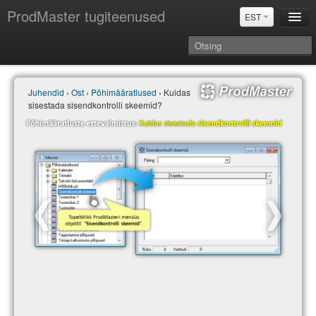
ProdMaster tugiteenused
EST
Juhendid
Juhendid
›
Ost
›
Põhimääratlused
› Kuidas
Versiooniuuendused
sisestada sisendkontrolli skeemid?
Power BI & Merit Aktiva (EST)