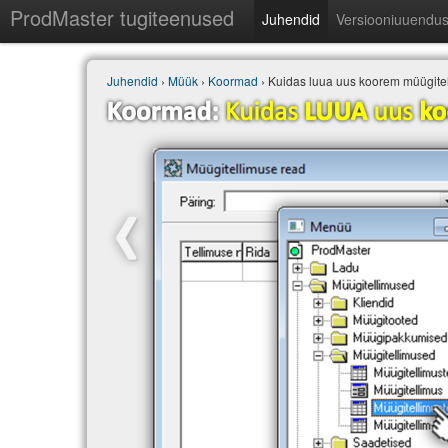
ProdMaster tugiteenused
Juhendid
Versiooniuuendu
Juhendid
›
Müük
›
Koormad
› Kuidas luua uus koorem müügitel