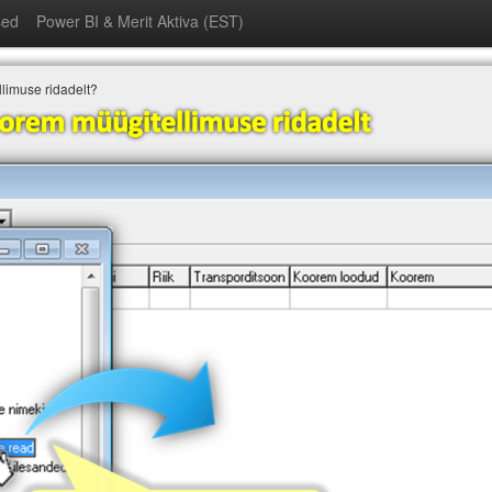
sed
Power BI & Merit Aktiva (EST)
limuse ridadelt?